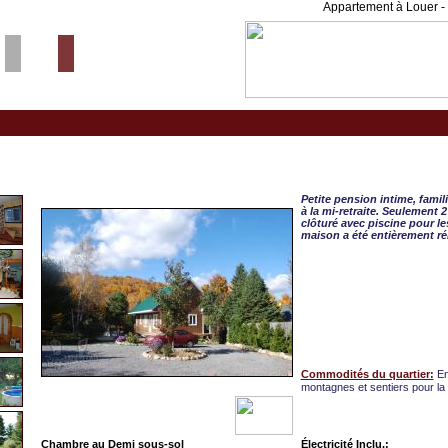
Appartement à Louer - 
St-Jean-de-Matha, CHAM
Petite pension intime, famil
à la mi-retraite. Seulement 
clôturé avec piscine pour le
maison a été entièrement r
Commodités du quartier:
En
montagnes et sentiers pour l
Chambre au Demi sous-sol
Électricité Inclu.: