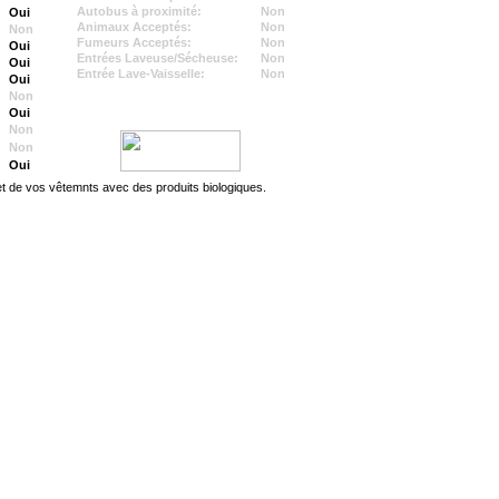
Autobus à proximité:
Non
Oui
Animaux Acceptés:
Non
Non
Fumeurs Acceptés:
Non
Oui
Entrées Laveuse/Sécheuse:
Non
Oui
Entrée Lave-Vaisselle:
Non
Oui
Non
Oui
Non
Non
Oui
et de vos vêtemnts avec des produits biologiques.