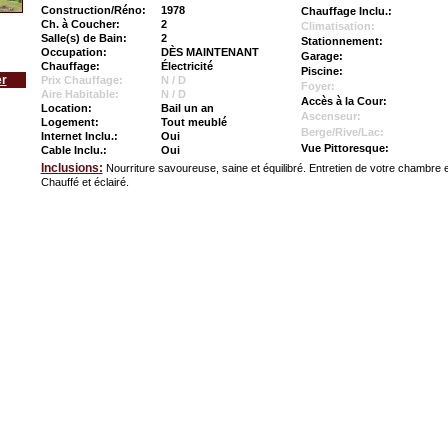
Construction/Réno:
1978
Chauffage Inclu.:
Ch. à Coucher:
2
Climatisation:
Salle(s) de Bain:
2
Stationnement:
Occupation:
DÈS MAINTENANT
Garage:
Chauffage:
Électricité
Piscine:
er
Prix Chauffage:
N / D
Foyer:
Aire Habitable:
N / D
Accès à la Cour:
Location:
Bail un an
Ascenseur:
Logement:
Tout meublé
Berge/Rive/Lac:
Internet Inclu.:
Oui
Vue Pittoresque:
Cable Inclu.:
Oui
Inclusions:
Nourriture savoureuse, saine et équilibré. Entretien de votre chambre 
Chauffé et éclairé.