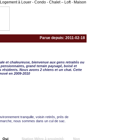
Logement à Louer - Condo - Chalet – Loft - Maison
Parue depuis: 2011-02-18
BRE - 2 CAC
iale et chaleureuse, bienvenue aux gens retraités ou
2 pensionnaires, grand terrain paysagé, boisé et
s résidents. Nous avons 2 chiens et un chat. Cette
énové en 2009-2010
vironnement tranquille, voisin retirés, près de
a marche, nous sommes dans un cul de sac.
Oui
Station Métro à proximité:
Non