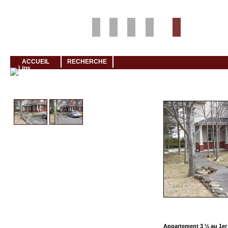
Louer rapidement son logement avec LogeMoi!
ACCUEIL
RECHERCHE
Cliquez et visionnez
Appartement 3 ½ au 1er