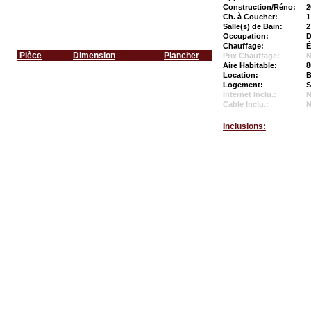
Construction/Réno:
2
Ch. à Coucher:
1
Salle(s) de Bain:
2
Occupation:
D
Chauffage:
É
Pièce
Dimension
Plancher
Prix Chauffage:
N
Aire Habitable:
8
Location:
B
Logement:
S
Internet Inclu.:
Cable Inclu.:
Inclusions: