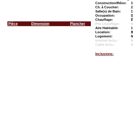
Construction/Réno:
1
Ch. à Coucher:
2
Salle(s) de Bain:
1
Occupation:
D
Chauffage:
É
Pièce
Dimension
Plancher
Prix Chauffage:
N
Aire Habitable:
1
Location:
B
Logement:
N
Internet Inclu.:
Cable Inclu.:
Inclusions: