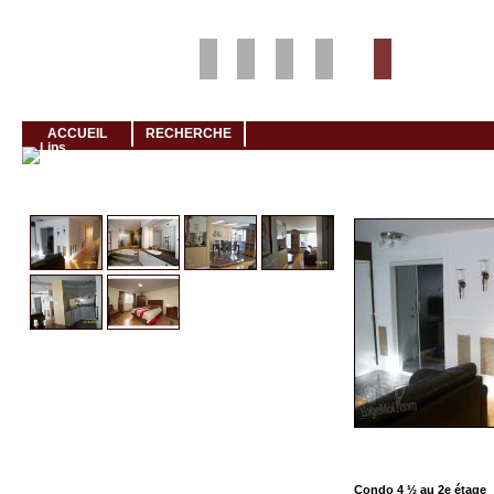
Louer rapidement son logement avec LogeMoi!
ACCUEIL
RECHERCHE
Cliquez et visionnez
Condo 4 ½ au 2e étage