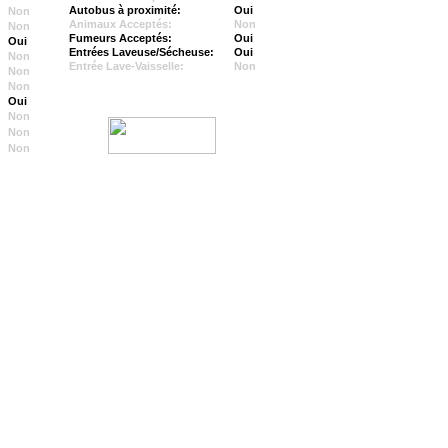
Autobus à proximité:
Oui
Non
Animaux Acceptés:
Non
Non
Fumeurs Acceptés:
Oui
Oui
Entrées Laveuse/Sécheuse:
Oui
Non
Entrée Lave-Vaisselle:
Non
Non
Non
Oui
Non
Non
Non