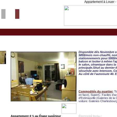
Appartement à Louer - 
Quebec, APPART. 4 ½ 
Disponible dès Novembre ou
585$/mois non-chauffé, non-
stationnements pour 595$/mo
balcon et locker à même l'
le salon, céramique dans la 
principale.Situé au dernier
sécurisée avec Intercom. Cou
Au côté de l'autoroute 4
Commodités du quartier:
To
en face), SuperC. Faciles d'
d'Estimauville (Galeries de la
voiture: Galeries Charlesbour
Appartement 4 ½ au Étage supérieur
Électricité Inclu.: