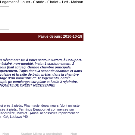
Logement à Louer - Condo - Chalet – Loft - Maison
Parue depuis: 2010-10-18
- 2 CAC
 Décembre! 4½ à louer secteur Giffard, à Beauport.
éclairé, non-meublé. Inclut 1 stationnement. 2
is (bail actuel). Grande chambre principale,
appartement. Tapis dans la seconde chambre et dans
cuisine et la salle de bain, prélart dans la chambre
 étage d'un immeuble de 12 logements, entrée
ple de concierges sur place et facile à rejoindre.
0. ENQUÊTE DE CRÉDIT NÉCESSAIRE!
ut près à pieds: Pharmacie, dépanneurs (dont un juste
accès à pieds: Terminus Beauport et commerces sur
 Canardière, Maxi et +)Aussi accessibles rapidement en
g, IGA, Loblaws *40
Non
Station Métro à proximité:
Non