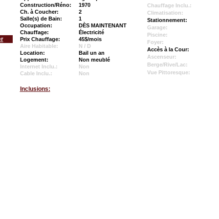
Construction/Réno:
1970
Chauffage Inclu.:
Ch. à Coucher:
2
Climatisation:
Salle(s) de Bain:
1
Stationnement:
Occupation:
DÈS MAINTENANT
Garage:
Chauffage:
Électricité
Piscine:
er
Prix Chauffage:
45$/mois
Foyer:
Aire Habitable:
N / D
Accès à la Cour:
Location:
Bail un an
Ascenseur:
Logement:
Non meublé
Berge/Rive/Lac:
Internet Inclu.:
Non
Vue Pittoresque:
Cable Inclu.:
Non
Inclusions: