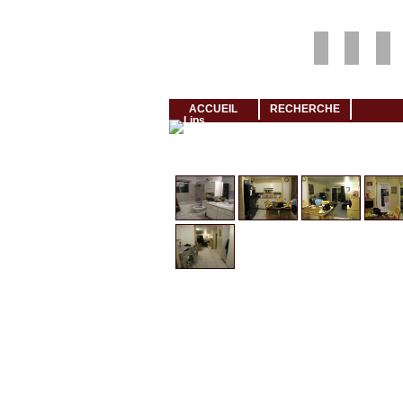
Louer rapidement son logement avec LogeMoi!
ACCUEIL
RECHERCHE
Cliquez et visionnez