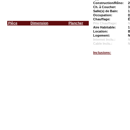
Construction/Réno:
2
Ch. à Coucher:
3
Salle(s) de Bain:
1
Occupation:
D
Chauffage:
É
Pièce
Dimension
Plancher
Prix Chauffage:
N
Aire Habitable:
1
Location:
B
Logement:
N
Internet Inclu.:
Cable Inclu.:
Inclusions: