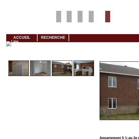
Louer rapidement son logement avec LogeMoi!
ACCUEIL
RECHERCHE
Cliquez et visionnez
Appartement 5 ½ au 2e 