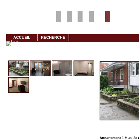
Louer rapidement son logement avec LogeMoi!
ACCUEIL
RECHERCHE
Cliquez et visionnez
M
Appartement 1 ½ au 2e 