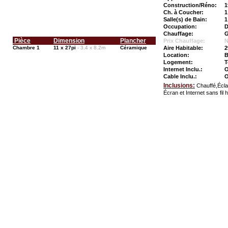
Construction/Réno:
1
Ch. à Coucher:
1
Salle(s) de Bain:
1
Occupation:
D
Chauffage:
G
Pièce
Dimension
Plancher
Prix Chauffage:
N
Chambre 1
11 x 27pi
- 3.4 x 8.2m
Céramique
Aire Habitable:
2
Location:
B
Logement:
T
Internet Inclu.:
O
Cable Inclu.:
O
Inclusions:
Chauffé,Écla
Écran et Internet sans fil 