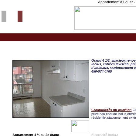
Appartement à Louer - 
St-Eustache, APPART. 4
Grand 4 1/2, spacieux,rénov
inclus, entrées lav/séch, pré
d'animaux, stationnement ex
450-974 0760
Commodités du quartier:
Gr
privé,eau chaude inclus,entrée
résidentiel,stationnement extér
Appartement 4 ½ au 2e étage
Électricité Inclu.: