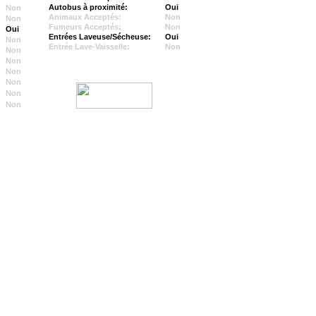
Autobus à proximité:
Oui
Non
Animaux Acceptés:
Non
Non
Fumeurs Acceptés:
Non
Oui
Entrées Laveuse/Sécheuse:
Oui
Non
Entrée Lave-Vaisselle:
Non
Non
Non
Non
Non
Non
Non