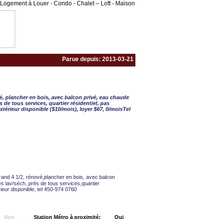
Logement à Louer - Condo - Chalet – Loft - Maison
Parue depuis: 2013-03-21
 ½ - 2 CAC
é, plancher en bois, avec balcon privé, eau chaude
s de tous services, quartier résidentiel, pas
térieur disponible ($10/mois), loyer $67, 0/moisTel
and 4 1/2, rénové,plancher en bois, avec balcon
s lav/séch, prés de tous services,quartier
ieur disponible, tel 450-974 0760
Non
Station Métro à proximité:
Oui