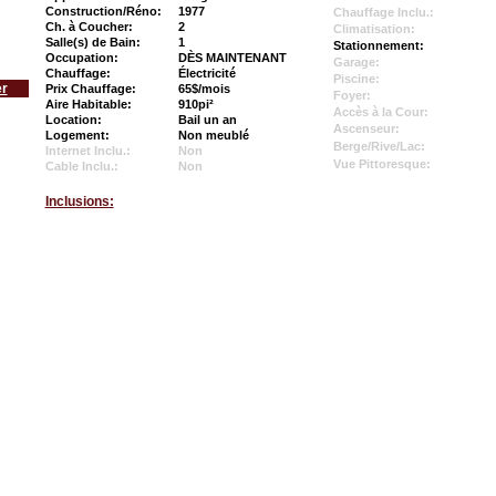
Construction/Réno:
1977
Chauffage Inclu.:
Ch. à Coucher:
2
Climatisation:
Salle(s) de Bain:
1
Stationnement:
Occupation:
DÈS MAINTENANT
Garage:
Chauffage:
Électricité
Piscine:
er
Prix Chauffage:
65$/mois
Foyer:
Aire Habitable:
910pi²
Accès à la Cour:
Location:
Bail un an
Ascenseur:
Logement:
Non meublé
Berge/Rive/Lac:
Internet Inclu.:
Non
Vue Pittoresque:
Cable Inclu.:
Non
Inclusions: