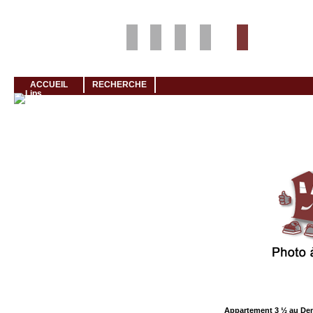
Louer rapidement son logement avec LogeMoi!
ACCUEIL
RECHERCHE
Cliquez et visionnez
Appartement 3 ½ au De