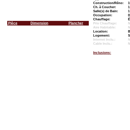
Construction/Réno:
1
Ch. à Coucher:
1
Salle(s) de Bain:
1
Occupation:
D
Chauffage:
É
Pièce
Dimension
Plancher
Prix Chauffage:
N
Aire Habitable:
N
Location:
B
Logement:
S
Internet Inclu.:
Cable Inclu.:
Inclusions: