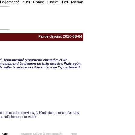
Logement à Louer - Condo - Chalet – Loft - Maison
Parue depuis: 2010-08-04
 - 1 CAC
é, semi-meublé (comprend cuisinière et un
bain comprend également un bain douche. Frais peint
la salle de lavage se situe en face de l'appartement.
ès de tous les services, à 10min des centres d'achats
us téléphoner pour visiter.
Oui
Station Métro à proximité:
Non