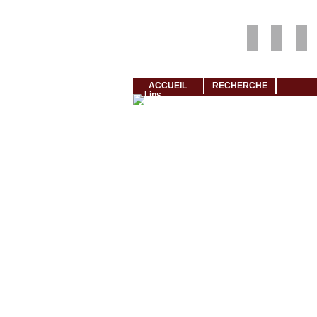
Louer rapidement son logement avec LogeMoi!
ACCUEIL
RECHERCHE
Cliquez et visionnez