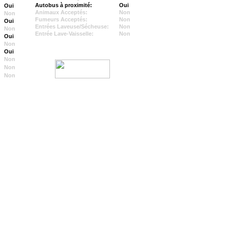
Autobus à proximité:
Oui
Oui
Animaux Acceptés:
Non
Non
Fumeurs Acceptés:
Non
Oui
Entrées Laveuse/Sécheuse:
Non
Non
Entrée Lave-Vaisselle:
Non
Oui
Non
Oui
Non
Non
Non