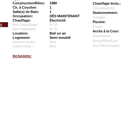
Construction/Réno:
1980
Chauffage Inclu.:
Ch. à Coucher:
1
Climatisation:
Salle(s) de Bain:
1
Stationnement:
Occupation:
DÈS MAINTENANT
Garage:
Chauffage:
Électricité
Piscine:
er
Prix Chauffage:
N / D
Foyer:
Aire Habitable:
N / D
Accès à la Cour:
Location:
Bail un an
Ascenseur:
Logement:
Semi meublé
Berge/Rive/Lac:
Internet Inclu.:
Non
Vue Pittoresque:
Cable Inclu.:
Non
Inclusions: