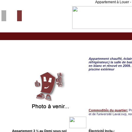
Appartement à Louer - 
Ste-Foy, APPART. 3 ½
Appartement chauffé, éclair
réfrigérateur.) la salle de 
en blanc et rénové en 2009. 
piscine extérieur
Commodités du quartier:
Pr
et de l'université Laval.svp, no
Appartement 3 ½ au Demi sous-sol
Électricité Inclu.: