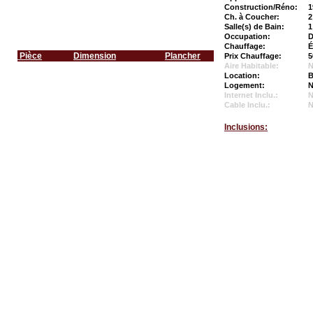
Construction/Réno:
1
Ch. à Coucher:
2
Salle(s) de Bain:
1
Occupation:
D
Chauffage:
É
Pièce
Dimension
Plancher
Prix Chauffage:
5
Aire Habitable:
N
Location:
B
Logement:
N
Internet Inclu.:
Cable Inclu.:
Inclusions: