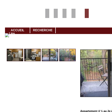
Louer rapidement son logement avec LogeMoi!
ACCUEIL
RECHERCHE
Cliquez et visionnez
Appartement 4 ½ au 2e 