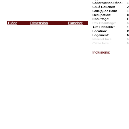
Construction/Réno:
1
Ch. à Coucher:
2
Salle(s) de Bain:
1
Occupation:
D
Chauffage:
É
Pièce
Dimension
Plancher
Prix Chauffage:
N
Aire Habitable:
1
Location:
B
Logement:
N
Internet Inclu.:
Cable Inclu.:
Inclusions: