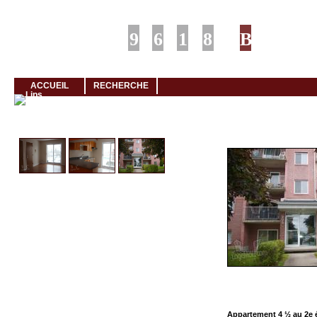
Louer rapidement son logement avec LogeMoi!
ACCUEIL
RECHERCHE
Cliquez et visionnez
Appartement 4 ½ au 2e 