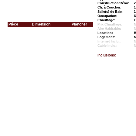
Construction/Réno:
2
Ch. à Coucher:
1
Salle(s) de Bain:
1
Occupation:
D
Chauffage:
É
Pièce
Dimension
Plancher
Prix Chauffage:
N
Aire Habitable:
N
Location:
B
Logement:
N
Internet Inclu.:
Cable Inclu.:
Inclusions: