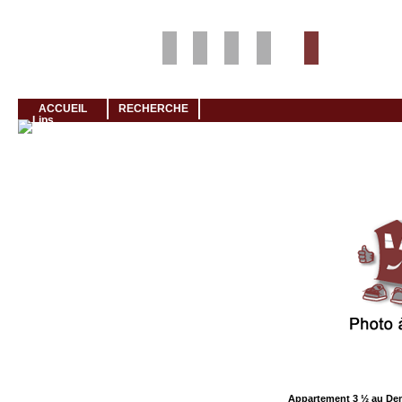
Louer rapidement son logement avec LogeMoi!
ACCUEIL
RECHERCHE
Cliquez et visionnez
Appartement 3 ½ au De