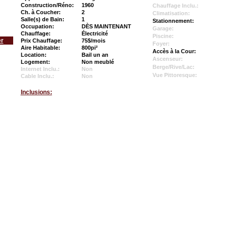
Construction/Réno:
1960
Chauffage Inclu.:
Ch. à Coucher:
2
Climatisation:
Salle(s) de Bain:
1
Stationnement:
Occupation:
DÈS MAINTENANT
Garage:
Chauffage:
Électricité
Piscine:
er
Prix Chauffage:
75$/mois
Foyer:
Aire Habitable:
800pi²
Accès à la Cour:
Location:
Bail un an
Ascenseur:
Logement:
Non meublé
Berge/Rive/Lac:
Internet Inclu.:
Non
Vue Pittoresque:
Cable Inclu.:
Non
Inclusions: