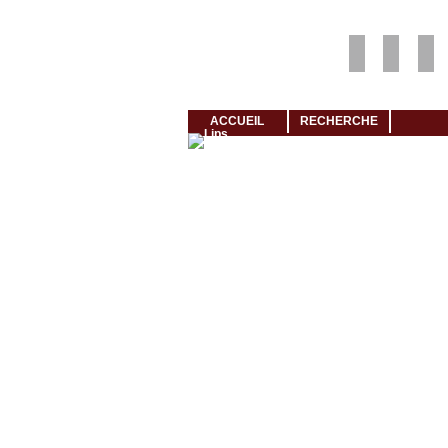
Louer rapidement son logement avec LogeMoi!
ACCUEIL
RECHERCHE
Cliquez et visionnez