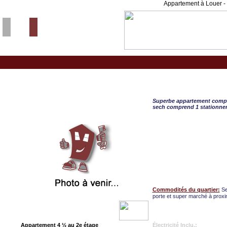
Appartement à Louer - 
Hull, APPART. 4 ½ -
Superbe appartement comple
sech comprend 1 stationnem
Commodités du quartier:
Se
porte et super marché à proxim
Appartement 4 ½ au 2e étage
Électricité Inclu.: