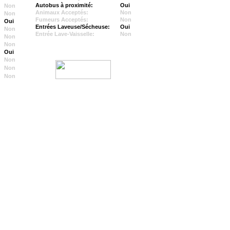
Autobus à proximité:
Oui
Non
Animaux Acceptés:
Non
Non
Fumeurs Acceptés:
Non
Oui
Entrées Laveuse/Sécheuse:
Oui
Non
Entrée Lave-Vaisselle:
Non
Non
Non
Oui
Non
Non
Non