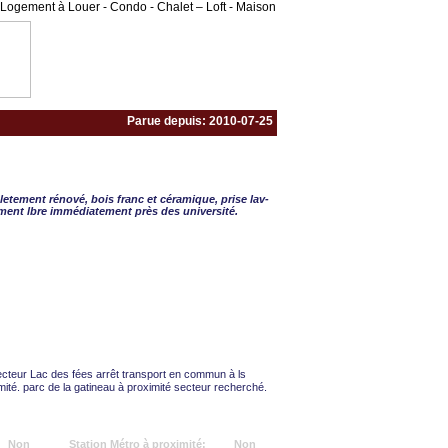
Logement à Louer - Condo - Chalet – Loft - Maison
Parue depuis: 2010-07-25
 2 CAC
tement rénové, bois franc et céramique, prise lav-
ent lbre immédiatement près des université.
cteur Lac des fées arrêt transport en commun à ls
ité. parc de la gatineau à proximité secteur recherché.
Non
Station Métro à proximité:
Non