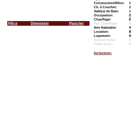
Construction/Réno:
1
Ch. à Coucher:
2
Salle(s) de Bain:
1
Occupation:
D
Chauffage:
É
Pièce
Dimension
Plancher
Prix Chauffage:
N
Aire Habitable:
9
Location:
B
Logement:
N
Internet Inclu.:
Cable Inclu.:
Inclusions: