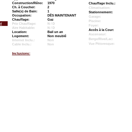
Construction/Réno:
1970
Chauffage Inclu.:
Ch. à Coucher:
2
Climatisation:
Salle(s) de Bain:
1
Stationnement:
Occupation:
DÈS MAINTENANT
Garage:
Chauffage:
Gaz
Piscine:
er
Prix Chauffage:
N / D
Foyer:
Aire Habitable:
N / D
Accès à la Cour:
Location:
Bail un an
Ascenseur:
Logement:
Non meublé
Berge/Rive/Lac:
Internet Inclu.:
Non
Vue Pittoresque:
Cable Inclu.:
Non
Inclusions: