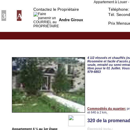
Appartement à Louer - 
Contactez le Propriétaire
Téléphone:
Tél. Second
Andre Giroux
Prix Mensue
Boisbriand, APPART. 4 
4 1/2 rénovés et chauffés (e
Rosemère et facile d'accès p
seule, retraité ou semi-retr
libre pour le 01 Juillet. V
979-6853
Commodités du quartier:
pr
et 640 à 2 km,
320 de la promena
Appartement 4 ½ au 1er étage
Électricité Inclu.: