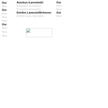
Autobus à proximité:
Oui
Oui
Animaux Acceptés:
Non
Non
Fumeurs Acceptés:
Non
Oui
Entrées Laveuse/Sécheuse:
Oui
Non
Entrée Lave-Vaisselle:
Non
Non
Non
Oui
Non
Non
Non