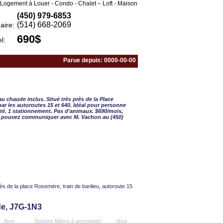
Logement à Louer - Condo - Chalet – Loft - Maison
(450) 979-6853
(514) 668-2069
aire:
690$
l:
Parue depuis: 0000-00-00
½ - 2 CAC
au chaude inclus. Situé très près de la Place
ar les autoroutes 15 et 640. Idéal pour personne
aité. 1 stationnement. Pas d'animaux. $690/mois,
ous pouvez communiquer avec M. Vachon au (450)
ès de la place Rosemère, train de banlieu, autoroute 15
de, J7G-1N3
Non
Station Métro à proximité:
Non