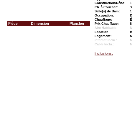
Construction/Réno:
1
Ch. à Coucher:
3
Salle(s) de Bain:
1
Occupation:
D
Chauffage:
É
Pièce
Dimension
Plancher
Prix Chauffage:
8
Aire Habitable:
N
Location:
B
Logement:
N
Internet Inclu.:
Cable Inclu.:
Inclusions: