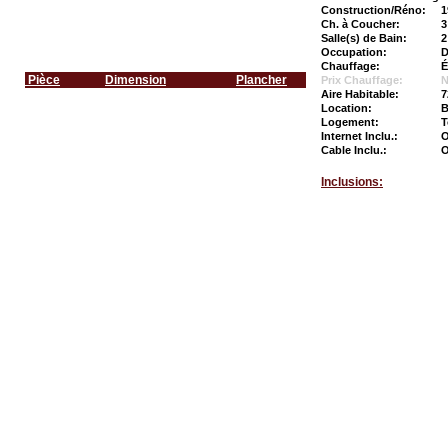
Construction/Réno:
1
Ch. à Coucher:
3
Salle(s) de Bain:
2
Occupation:
D
Chauffage:
É
Pièce
Dimension
Plancher
Prix Chauffage:
N
Aire Habitable:
7
Location:
B
Logement:
T
Internet Inclu.:
O
Cable Inclu.:
O
Inclusions: