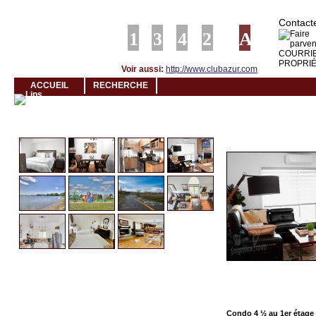
Louer rapidement son logement avec LogeMoi!
Contacte
Voir aussi:
http://www.clubazur.com
ACCUEIL
RECHERCHE
Cliquez et visionnez
Condo 4 ½ au 1er étage