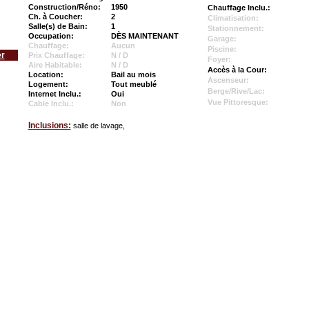
Construction/Réno:
1950
Chauffage Inclu.:
Ch. à Coucher:
2
Climatisation:
Salle(s) de Bain:
1
Stationnement:
Occupation:
DÈS MAINTENANT
Garage:
Chauffage:
Aucun
Piscine:
er
Prix Chauffage:
N / D
Foyer:
Aire Habitable:
N / D
Accès à la Cour:
Location:
Bail au mois
Ascenseur:
Logement:
Tout meublé
Berge/Rive/Lac:
Internet Inclu.:
Oui
Vue Pittoresque:
Cable Inclu.:
Non
Inclusions:
salle de lavage,