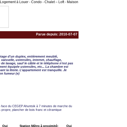
Logement à Louer - Condo - Chalet – Loft - Maison
Parue depuis: 2010-07-07
 CHAMBRE - 2 CAC
 étage d'un duplex, entièrement meublé,
vaisselle, ustensiles, internet, chauffage,
e de lavage, sauf le câble et le téléphone n’est pas
ment équipée ustensiles, etc... La chambre est
ant la literie. L’appartement est tranquille. Je
on fumeur (e)
 face du CEGEP Ahuntsik à 7 minutes de marche du
s propre, plancher de bois franc et céramique
Oui
Station Métro à proximité:
Oui