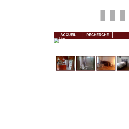
Louer rapidement son logement avec LogeMoi!
ACCUEIL
RECHERCHE
Cliquez et visionnez