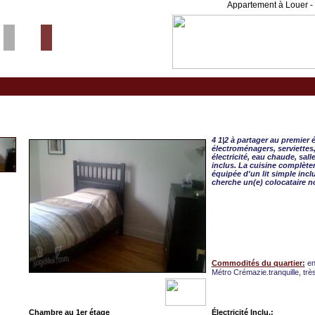
Appartement à Louer - 
Montreal/Ahuntsic-Cartiervil,
4 1|2 à partager au premier
électroménagers, serviettes, 
électricité, eau chaude, sall
inclus. La cuisine complète
équipée d'un lit simple inclu
cherche un(e) colocataire n
Commodités du quartier:
en
Métro Crémazie.tranquille, trè
Chambre au 1er étage
Électricité Inclu.: