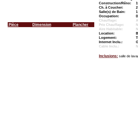
Construction/Réno:
1
Ch. à Coucher:
2
Salle(s) de Bain:
1
Occupation:
D
Chauffage:
A
Pièce
Dimension
Plancher
Prix Chauffage:
N
Aire Habitable:
N
Location:
B
Logement:
T
Internet Inclu.:
O
Cable Inclu.:
Inclusions:
salle de lava