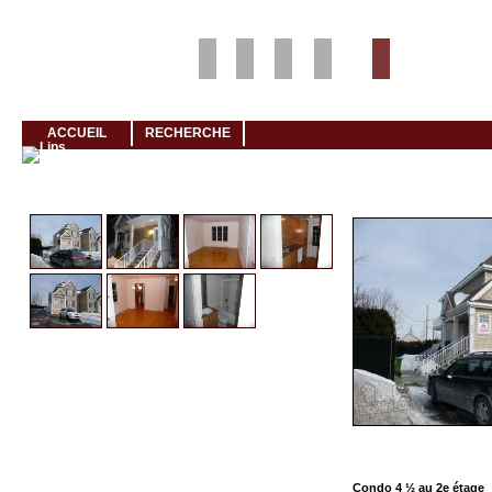
Louer rapidement son logement avec LogeMoi!
ACCUEIL
RECHERCHE
Cliquez et visionnez
Condo 4 ½ au 2e étage