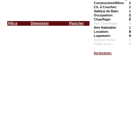
Construction/Réno:
2
Ch. à Coucher:
2
Salle(s) de Bain:
1
Occupation:
D
Chauffage:
É
Pièce
Dimension
Plancher
Prix Chauffage:
N
Aire Habitable:
1
Location:
B
Logement:
N
Internet Inclu.:
Cable Inclu.:
Inclusions: