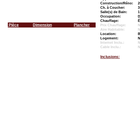
Construction/Réno:
2
Ch. à Coucher:
3
Salle(s) de Bain:
1
Occupation:
D
Chauffage:
É
Pièce
Dimension
Plancher
Prix Chauffage:
N
Aire Habitable:
N
Location:
B
Logement:
N
Internet Inclu.:
Cable Inclu.:
Inclusions: