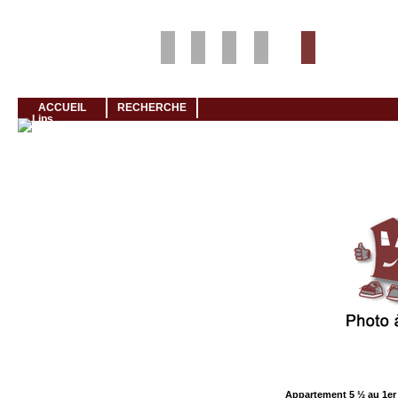
Louer rapidement son logement avec LogeMoi!
ACCUEIL
RECHERCHE
Cliquez et visionnez
Appartement 5 ½ au 1er