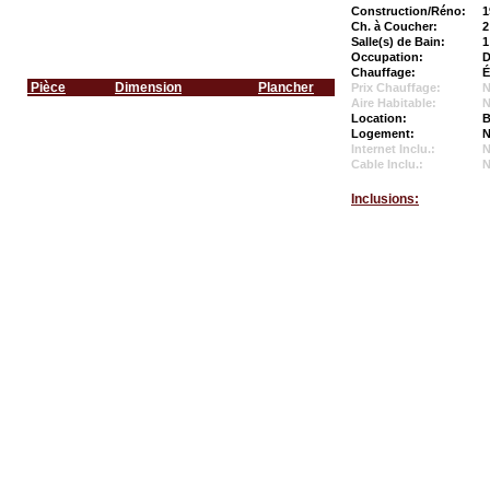
Construction/Réno:
1
Ch. à Coucher:
2
Salle(s) de Bain:
1
Occupation:
D
Chauffage:
É
Pièce
Dimension
Plancher
Prix Chauffage:
N
Aire Habitable:
N
Location:
B
Logement:
N
Internet Inclu.:
Cable Inclu.:
Inclusions: