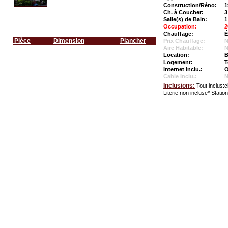
Construction/Réno:
1
Ch. à Coucher:
3
Salle(s) de Bain:
1
Occupation:
2
Chauffage:
É
Pièce
Dimension
Plancher
Prix Chauffage:
N
Aire Habitable:
N
Location:
B
Logement:
T
Internet Inclu.:
O
Cable Inclu.:
Inclusions:
Tout inclus:c
Literie non incluse* Stati