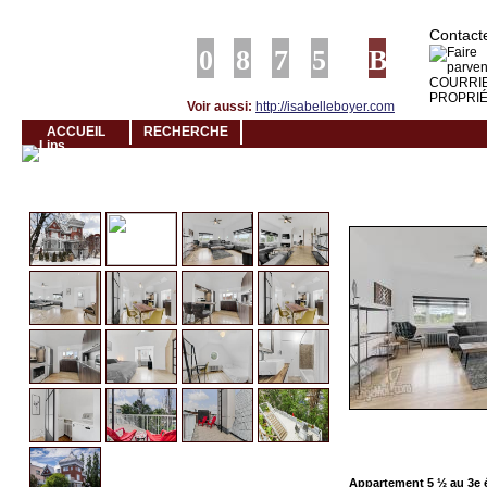
Louer rapidement son logement avec LogeMoi!
Contacte
Voir aussi:
http://isabelleboyer.com
ACCUEIL
RECHERCHE
Cliquez et visionnez
Appartement 5 ½ au 3e 