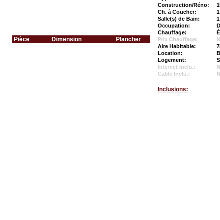
Construction/Réno:
1
Ch. à Coucher:
1
Salle(s) de Bain:
1
Occupation:
D
Chauffage:
É
Pièce
Dimension
Plancher
Prix Chauffage:
N
Aire Habitable:
7
Location:
B
Logement:
S
Internet Inclu.:
Cable Inclu.:
Inclusions: