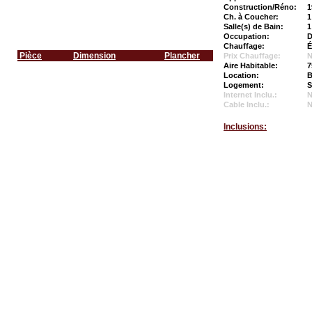
Construction/Réno:
1
Ch. à Coucher:
1
Salle(s) de Bain:
1
Occupation:
D
Chauffage:
É
Pièce
Dimension
Plancher
Prix Chauffage:
N
Aire Habitable:
7
Location:
B
Logement:
S
Internet Inclu.:
Cable Inclu.:
Inclusions: