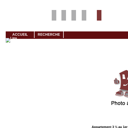
Louer rapidement son logement avec LogeMoi!
ACCUEIL
RECHERCHE
Cliquez et visionnez
Appartement 3 ½ au 1er