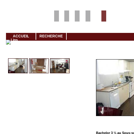
Louer rapidement son logement avec LogeMoi!
ACCUEIL
RECHERCHE
Cliquez et visionnez
Bachelor 3 ½ au Sous-s