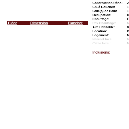
Construction/Réno:
2
Ch. à Coucher:
1
Salle(s) de Bain:
1
Occupation:
D
Chauffage:
É
Pièce
Dimension
Plancher
Prix Chauffage:
N
Aire Habitable:
8
Location:
B
Logement:
N
Internet Inclu.:
Cable Inclu.:
Inclusions: