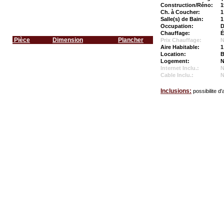
Construction/Réno:
1
Ch. à Coucher:
1
Salle(s) de Bain:
1
Occupation:
D
Chauffage:
É
Pièce
Dimension
Plancher
Prix Chauffage:
N
Aire Habitable:
1
Location:
B
Logement:
N
Internet Inclu.:
Cable Inclu.:
Inclusions:
possibilite d