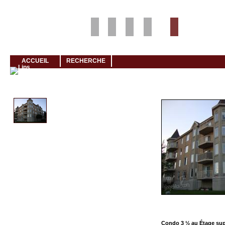
Louer rapidement son logement avec LogeMoi!
ACCUEIL
RECHERCHE
Cliquez et visionnez
Condo 3 ½ au Étage sup