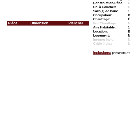
Construction/Réno:
1
Ch. à Coucher:
1
Salle(s) de Bain:
1
Occupation:
D
Chauffage:
É
Pièce
Dimension
Plancher
Prix Chauffage:
N
Aire Habitable:
1
Location:
B
Logement:
N
Internet Inclu.:
Cable Inclu.:
Inclusions:
possibilite d