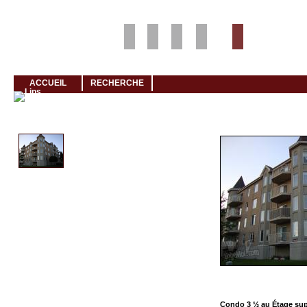
Louer rapidement son logement avec LogeMoi!
ACCUEIL
RECHERCHE
Cliquez et visionnez
Condo 3 ½ au Étage sup