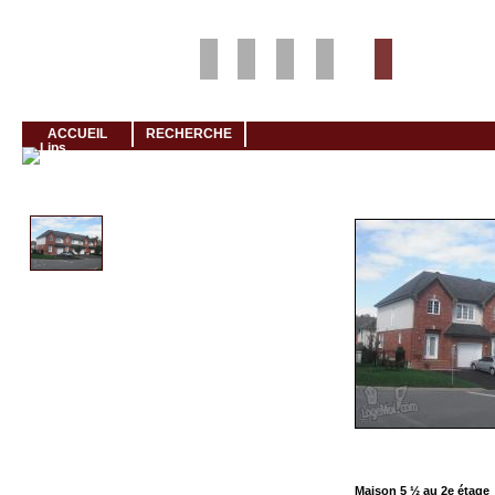
Louer rapidement son logement avec LogeMoi!
ACCUEIL
RECHERCHE
Cliquez et visionnez
Maison 5 ½ au 2e étage