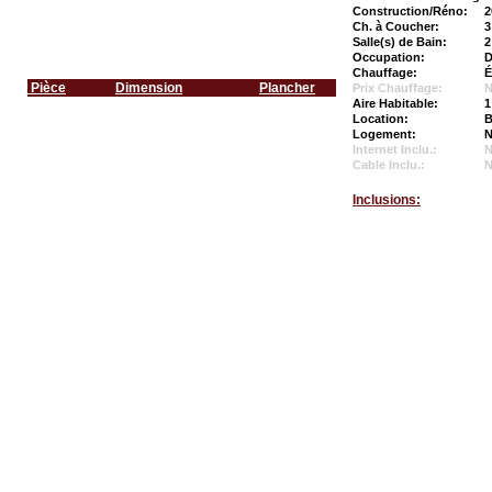
Construction/Réno:
2
Ch. à Coucher:
3
Salle(s) de Bain:
2
Occupation:
D
Chauffage:
É
Pièce
Dimension
Plancher
Prix Chauffage:
N
Aire Habitable:
1
Location:
B
Logement:
N
Internet Inclu.:
Cable Inclu.:
Inclusions: