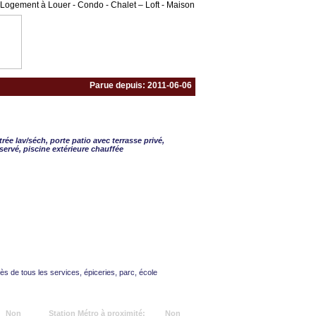
Logement à Louer - Condo - Chalet – Loft - Maison
Parue depuis: 2011-06-06
ART. 4 ½ - 2 CAC
ntrée lav/séch, porte patio avec terrasse privé,
ervé, piscine extérieure chauffée
ès de tous les services, épiceries, parc, école
Non
Station Métro à proximité:
Non