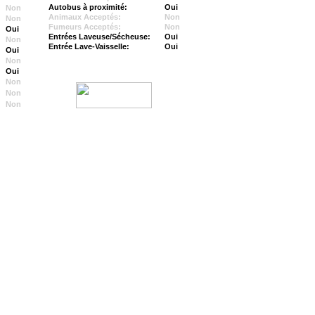
Autobus à proximité:
Oui
Non
Animaux Acceptés:
Non
Non
Fumeurs Acceptés:
Non
Oui
Entrées Laveuse/Sécheuse:
Oui
Non
Entrée Lave-Vaisselle:
Oui
Oui
Non
Oui
Non
Non
Non