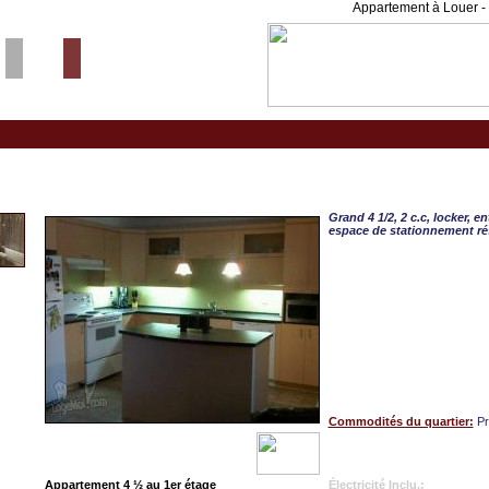
Appartement à Louer - 
St-Augustin-de-Desmaures, APP
Grand 4 1/2, 2 c.c, locker, e
espace de stationnement rés
Commodités du quartier:
Pr
Appartement 4 ½ au 1er étage
Électricité Inclu.: