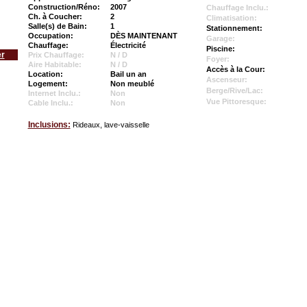
Construction/Réno:
2007
Chauffage Inclu.:
Ch. à Coucher:
2
Climatisation:
Salle(s) de Bain:
1
Stationnement:
Occupation:
DÈS MAINTENANT
Garage:
Chauffage:
Électricité
Piscine:
er
Prix Chauffage:
N / D
Foyer:
Aire Habitable:
N / D
Accès à la Cour:
Location:
Bail un an
Ascenseur:
Logement:
Non meublé
Berge/Rive/Lac:
Internet Inclu.:
Non
Vue Pittoresque:
Cable Inclu.:
Non
Inclusions:
Rideaux, lave-vaisselle