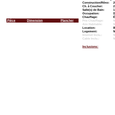
Construction/Réno:
2
Ch. à Coucher:
2
Salle(s) de Bain:
1
Occupation:
D
Chauffage:
É
Pièce
Dimension
Plancher
Prix Chauffage:
N
Aire Habitable:
N
Location:
B
Logement:
N
Internet Inclu.:
Cable Inclu.:
Inclusions: