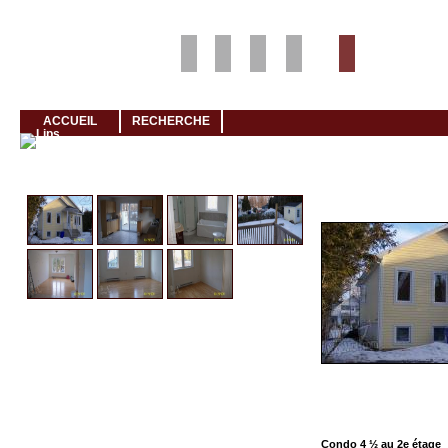
Louer rapidement son logement avec LogeMoi!
ACCUEIL
RECHERCHE
Cliquez et visionnez
S
Condo 4 ½ au 2e étage