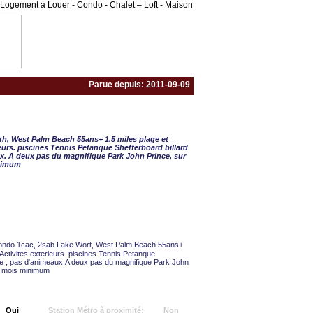
Logement à Louer - Condo - Chalet – Loft - Maison
Parue depuis: 2011-09-09
½ - 2 CAC
h, West Palm Beach 55ans+ 1.5 miles plage et
rieurs. piscines Tennis Petanque Shefferboard billard
x. A deux pas du magnifique Park John Prince, sur
nimum
ndo 1cac, 2sab Lake Wort, West Palm Beach 55ans+
. Activites exterieurs. piscines Tennis Petanque
se , pas d'animeaux.A deux pas du magnifique Park John
4 mois minimum
Oui
Station Métro à proximité:
Non