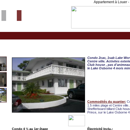
Appartement à Louer - 
Lake Worth, CONDO 4 
Condo 2cac, 1sab Lake Wort
Centre ville. Activites exte
Club house , pas d'animeau
le Lake Osborne 4 mois mi
Commodités du quartier:
Co
1.5 miles plage et Centre ville
Shefferboard billard Club hou
Prince, sur le Lake Osborne 
Condo 4 ½ au 1er étage
Électricité Inclu.: