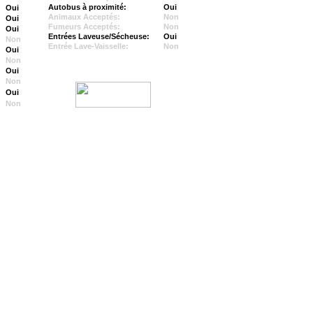
Autobus à proximité:
Oui
Oui
Animaux Acceptés:
Non
Oui
Fumeurs Acceptés:
Non
Oui
Entrées Laveuse/Sécheuse:
Oui
Non
Entrée Lave-Vaisselle:
Non
Oui
Non
Oui
Non
Oui
Non