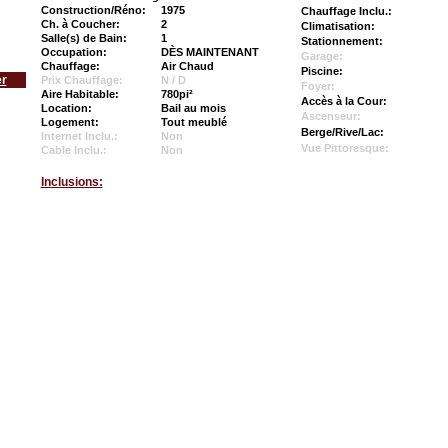
Construction/Réno:
1975
Chauffage Inclu.:
Ch. à Coucher:
2
Climatisation:
Salle(s) de Bain:
1
Stationnement:
Occupation:
DÈS MAINTENANT
Garage:
Chauffage:
Air Chaud
Piscine:
er
Prix Chauffage:
N / D
Foyer:
Aire Habitable:
780pi²
Accès à la Cour:
Location:
Bail au mois
Ascenseur:
Logement:
Tout meublé
Berge/Rive/Lac:
Internet Inclu.:
Non
Vue Pittoresque:
Cable Inclu.:
Non
Inclusions: