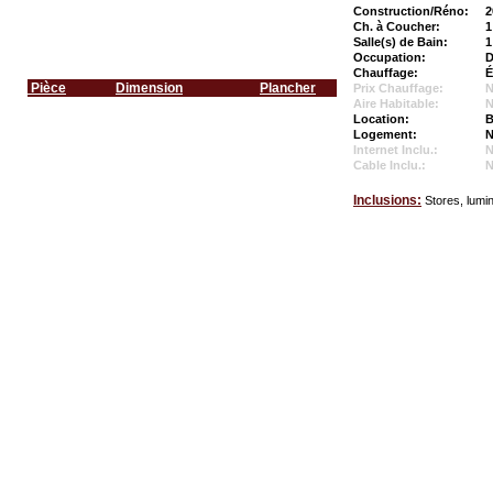
Construction/Réno:
2
Ch. à Coucher:
1
Salle(s) de Bain:
1
Occupation:
D
Chauffage:
É
Pièce
Dimension
Plancher
Prix Chauffage:
N
Aire Habitable:
N
Location:
B
Logement:
N
Internet Inclu.:
Cable Inclu.:
Inclusions:
Stores, lumin