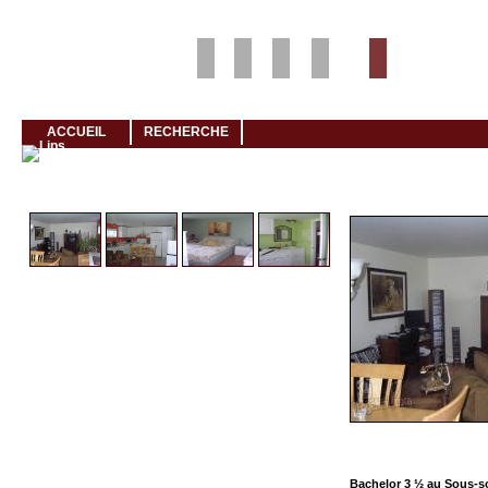
Louer rapidement son logement avec LogeMoi!
ACCUEIL
RECHERCHE
Cliquez et visionnez
Bachelor 3 ½ au Sous-s