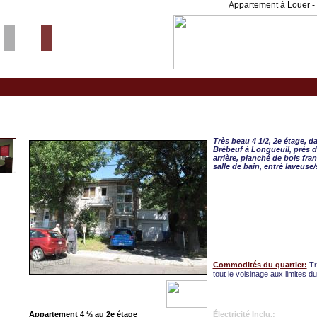
Appartement à Louer - 
Longueuil, APPART. 4 
Très beau 4 1/2, 2e étage, d
Brébeuf à Longueuil, près d
arrière, planché de bois fra
salle de bain, entré laveuse
Commodités du quartier:
Tr
tout le voisinage aux limites d
Appartement 4 ½ au 2e étage
Électricité Inclu.: