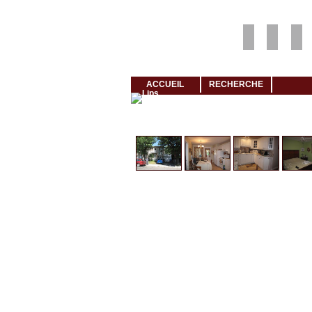
Louer rapidement son logement avec LogeMoi!
ACCUEIL
RECHERCHE
Cliquez et visionnez