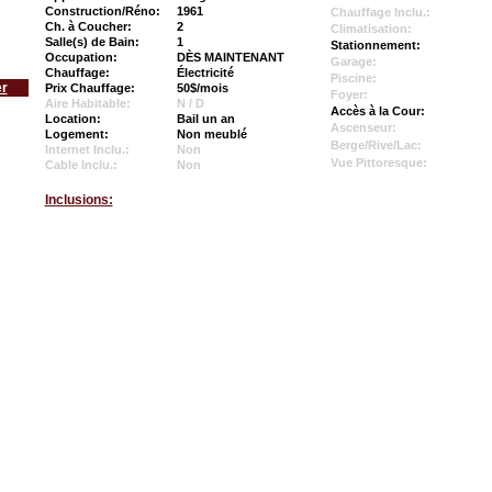
Construction/Réno:
1961
Chauffage Inclu.:
Ch. à Coucher:
2
Climatisation:
Salle(s) de Bain:
1
Stationnement:
Occupation:
DÈS MAINTENANT
Garage:
Chauffage:
Électricité
Piscine:
er
Prix Chauffage:
50$/mois
Foyer:
Aire Habitable:
N / D
Accès à la Cour:
Location:
Bail un an
Ascenseur:
Logement:
Non meublé
Berge/Rive/Lac:
Internet Inclu.:
Non
Vue Pittoresque:
Cable Inclu.:
Non
Inclusions: