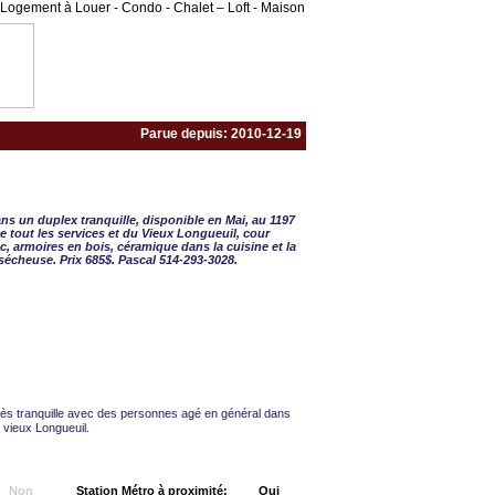
Logement à Louer - Condo - Chalet – Loft - Maison
Parue depuis: 2010-12-19
½ - 2 CAC
ans un duplex tranquille, disponible en Mai, au 1197
e tout les services et du Vieux Longueuil, cour
nc, armoires en bois, céramique dans la cuisine et la
/sécheuse. Prix 685$. Pascal 514-293-3028.
ès tranquille avec des personnes agé en général dans
u vieux Longueuil.
Non
Station Métro à proximité:
Oui