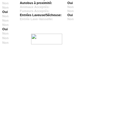
Autobus à proximité:
Oui
Non
Animaux Acceptés:
Non
Non
Fumeurs Acceptés:
Non
Oui
Entrées Laveuse/Sécheuse:
Oui
Non
Entrée Lave-Vaisselle:
Non
Non
Non
Oui
Non
Non
Non