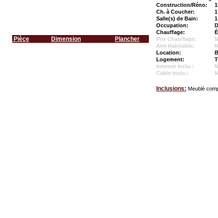
Construction/Réno:
1
Ch. à Coucher:
1
Salle(s) de Bain:
1
Occupation:
D
Chauffage:
É
Pièce
Dimension
Plancher
Prix Chauffage:
N
Aire Habitable:
N
Location:
B
Logement:
T
Internet Inclu.:
Cable Inclu.:
Inclusions:
Meublé comp