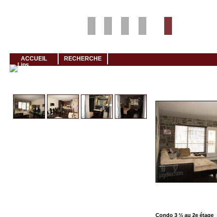
Louer rapidement son logement avec LogeMoi!
ACCUEIL
RECHERCHE
Cliquez et visionnez
Condo 3 ½ au 2e étage