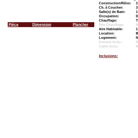
Construction/Réno:
1
Ch. à Coucher:
3
Salle(s) de Bain:
1
Occupation:
D
Chauffage:
Pièce
Dimension
Plancher
Prix Chauffage:
N
Aire Habitable:
1
Location:
B
Logement:
N
Internet Inclu.:
Cable Inclu.:
Inclusions: