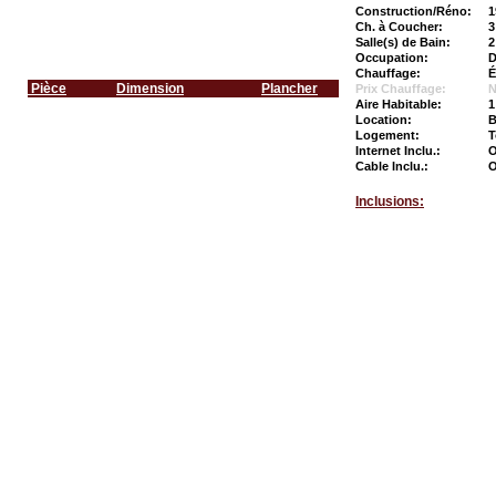
Construction/Réno:
1
Ch. à Coucher:
3
Salle(s) de Bain:
2
Occupation:
D
Chauffage:
É
Pièce
Dimension
Plancher
Prix Chauffage:
N
Aire Habitable:
1
Location:
B
Logement:
T
Internet Inclu.:
O
Cable Inclu.:
O
Inclusions: