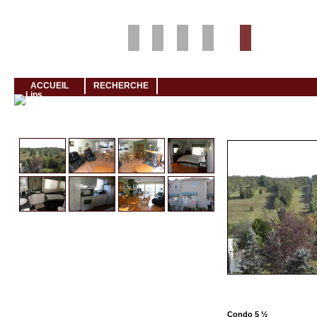
Louer rapidement son logement avec LogeMoi!
ACCUEIL
RECHERCHE
Cliquez et visionnez
Condo 5 ½