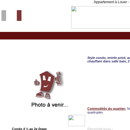
Appartement à Louer - 
Sherbrooke, CONDO 4 
Style condo, entrée privé, a
chauffant dans salle bain, 
Commodités du quartier:
Se
quadruplex.
Condo 4 ½ au 2e étage
Électricité Inclu.: