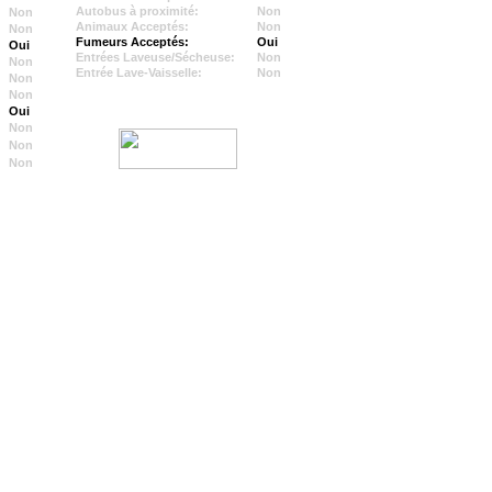
Autobus à proximité:
Non
Non
Animaux Acceptés:
Non
Non
Fumeurs Acceptés:
Oui
Oui
Entrées Laveuse/Sécheuse:
Non
Non
Entrée Lave-Vaisselle:
Non
Non
Non
Oui
Non
Non
Non