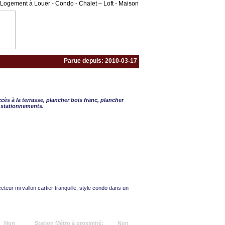
Logement à Louer - Condo - Chalet – Loft - Maison
Parue depuis: 2010-03-17
½ - 2 CAC
ccès à la terrasse, plancher bois franc, plancher
2 stationnements.
cteur mi vallon cartier tranquille, style condo dans un
Non
Station Métro à proximité:
Non