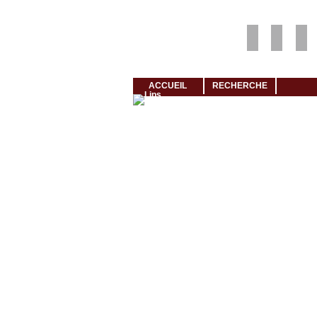
Louer rapidement son logement avec LogeMoi!
ACCUEIL
RECHERCHE
Cliquez et visionnez