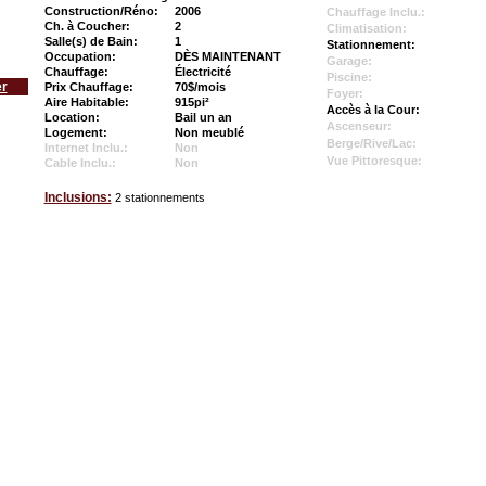
Construction/Réno:
2006
Chauffage Inclu.:
Ch. à Coucher:
2
Climatisation:
Salle(s) de Bain:
1
Stationnement:
Occupation:
DÈS MAINTENANT
Garage:
Chauffage:
Électricité
Piscine:
er
Prix Chauffage:
70$/mois
Foyer:
Aire Habitable:
915pi²
Accès à la Cour:
Location:
Bail un an
Ascenseur:
Logement:
Non meublé
Berge/Rive/Lac:
Internet Inclu.:
Non
Vue Pittoresque:
Cable Inclu.:
Non
Inclusions:
2 stationnements