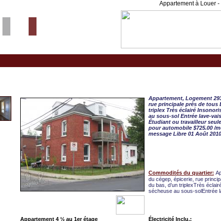
Appartement à Louer - 
Granby, APPART. 4 ½ 
Appartement, Logement 293 
rue principale près de tous
triplex Très éclairé Insonori
au sous-sol Entrée lave-vai
Étudiant ou travailleur seu
pour automobile $725.00 /moi
message Libre 01 Août 201
Commodités du quartier:
Ap
du cégep, épicerie, rue princi
du bas, d’un triplexTrès éclairé
sécheuse au sous-solEntrée l
Appartement 4 ½ au 1er étage
Électricité Inclu.: