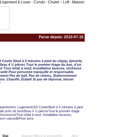
Logement à Louer - Condo - Chalet – Loft - Maison
Parue depuis: 2010-07-16
- 2 CAC
Cowie Situé à 5 minutes à pied du cégep, épicerie,
 Beau 4 ½ pièces Tout le premier étage du bas, d’un
sé Tout refait à neuf, Installation laveuse, sécheuse
sselle Pour personne tranquille et responsable.
lement Pas de bail. Pas de chiens. Stationnement
s. Chauffé, Éclairé Si pas de réponse, laisser
0
partement, Logement293 CowieSitué à 5 minutes à pied
pale près de tousBeau 4 ½ piècesTout le premier étage
InsonoriséTout refait à neuf, Installation laveuse,
ave-vaissellePour pers
Oui
Station Métro à proximité:
Non