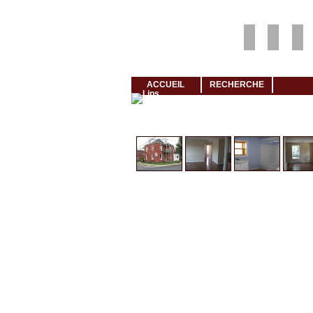
Louer rapidement son logement avec LogeMoi!
ACCUEIL
RECHERCHE
Cliquez et visionnez