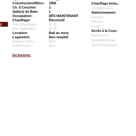
Construction/Réno:
1956
Chauffage Inclu.:
Ch. à Coucher:
2
Climatisation:
Salle(s) de Bain:
1
Stationnement:
Occupation:
DÈS MAINTENANT
Garage:
Chauffage:
Électricité
Piscine:
er
Prix Chauffage:
N / D
Foyer:
Aire Habitable:
N / D
Accès à la Cour:
Location:
Bail au mois
Ascenseur:
Logement:
Non meublé
Berge/Rive/Lac:
Internet Inclu.:
Non
Vue Pittoresque:
Cable Inclu.:
Non
Inclusions: