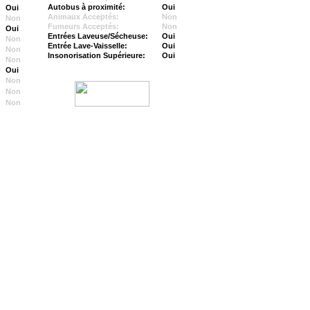
Autobus à proximité:
Oui
Oui
Animaux Acceptés:
Non
Non
Fumeurs Acceptés:
Non
Oui
Entrées Laveuse/Sécheuse:
Oui
Non
Entrée Lave-Vaisselle:
Oui
Non
Insonorisation Supérieure:
Oui
Non
Oui
Non
Non
Non