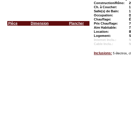
Construction/Réno:
2
Ch. à Coucher:
1
Salle(s) de Bain:
1
Occupation:
D
Chauffage:
É
Pièce
Dimension
Plancher
Prix Chauffage:
7
Aire Habitable:
7
Location:
B
Logement:
S
Internet Inclu.:
Cable Inclu.:
Inclusions:
5 électros, c