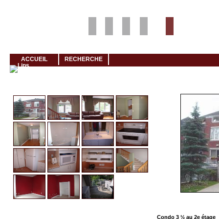
Louer rapidement son logement avec LogeMoi!
ACCUEIL
RECHERCHE
Cliquez et visionnez
Condo 3 ½ au 2e étage