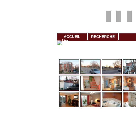
Louer rapidement son logement avec LogeMoi!
ACCUEIL
RECHERCHE
Cliquez et visionnez