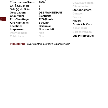
Construction/Réno:
1989
Chauffage Inclu.:
Ch. à Coucher:
3
Climatisation:
Salle(s) de Bain:
1
Stationnement:
Occupation:
DÈS MAINTENANT
Garage:
Chauffage:
Électricité
Piscine:
er
Prix Chauffage:
1200$/mois
Foyer:
Aire Habitable:
1 050pi²
Accès à la Cour:
Location:
Bail un an
Ascenseur:
Logement:
Non meublé
Berge/Rive/Lac:
Internet Inclu.:
Non
Vue Pittoresque:
Cable Inclu.:
Non
Inclusions:
Foyer électrique et lave-vaiselle inclus