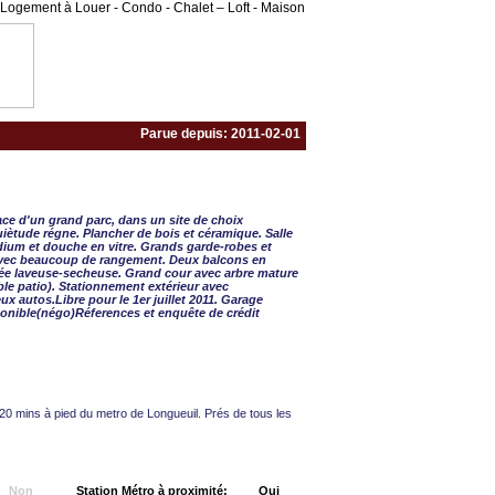
Logement à Louer - Condo - Chalet – Loft - Maison
Parue depuis: 2011-02-01
½ - 3 CAC
ace d'un grand parc, dans un site de choix
quiètude régne. Plancher de bois et céramique. Salle
ium et douche en vitre. Grands garde-robes et
avec beaucoup de rangement. Deux balcons en
trée laveuse-secheuse. Grand cour avec arbre mature
ble patio). Stationnement extérieur avec
x autos.Libre pour le 1er juillet 2011. Garage
onible(négo)Réferences et enquête de crédit
20 mins à pied du metro de Longueuil. Prés de tous les
Non
Station Métro à proximité:
Oui