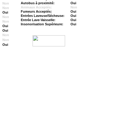
Autobus à proximité:
Oui
Non
Animaux Acceptés:
Non
Non
Fumeurs Acceptés:
Oui
Oui
Entrées Laveuse/Sécheuse:
Oui
Non
Entrée Lave-Vaisselle:
Oui
Non
Insonorisation Supérieure:
Oui
Oui
Oui
Non
Non
Oui