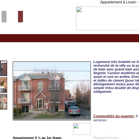
Appartement à Louer - 
Longueuil, APPART. 5 
Logement trés éclairée en f
recherché de la ville ou la 
de bain avec grand bain pod
lingerie. Cuisine modèrne 
avant et une en arrière. En
et dalles de ciment (pour ta
déneigement inclus pour deu
simple et/ou double de disp
obligatoire.
Commodités du quartier:
À 
services.
Appartement 5 ½ au 1er étage
Électricité Inclu.: