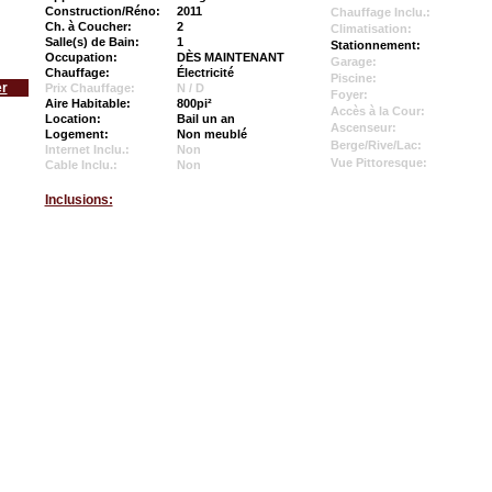
Construction/Réno:
2011
Chauffage Inclu.:
Ch. à Coucher:
2
Climatisation:
Salle(s) de Bain:
1
Stationnement:
Occupation:
DÈS MAINTENANT
Garage:
Chauffage:
Électricité
Piscine:
er
Prix Chauffage:
N / D
Foyer:
Aire Habitable:
800pi²
Accès à la Cour:
Location:
Bail un an
Ascenseur:
Logement:
Non meublé
Berge/Rive/Lac:
Internet Inclu.:
Non
Vue Pittoresque:
Cable Inclu.:
Non
Inclusions: