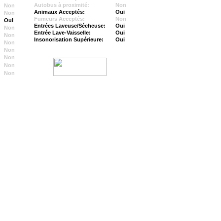
Autobus à proximité:
Non
Non
Animaux Acceptés:
Oui
Non
Fumeurs Acceptés:
Non
Oui
Entrées Laveuse/Sécheuse:
Oui
Non
Entrée Lave-Vaisselle:
Oui
Non
Insonorisation Supérieure:
Oui
Non
Non
Non
Non
Non