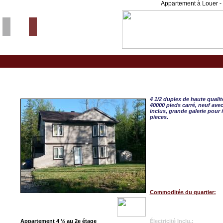
Appartement à Louer - 
Ste-Sophie, APPART. 4 
4 1/2 duplex de haute qualit
40000 pieds carré, neuf avec
inclus, grande galerie pour 
pieces.
Commodités du quartier:
Appartement 4 ½ au 2e étage
Électricité Inclu.: