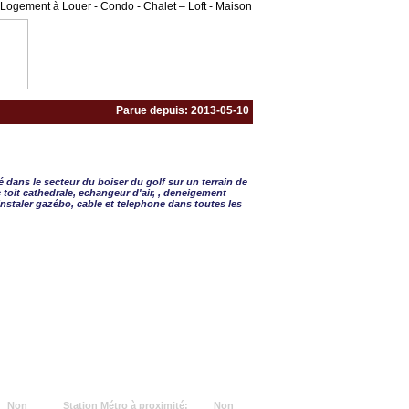
Logement à Louer - Condo - Chalet – Loft - Maison
Parue depuis: 2013-05-10
½ - 2 CAC
é dans le secteur du boiser du golf sur un terrain de
 toit cathedrale, echangeur d'air, , deneigement
instaler gazébo, cable et telephone dans toutes les
Non
Station Métro à proximité:
Non