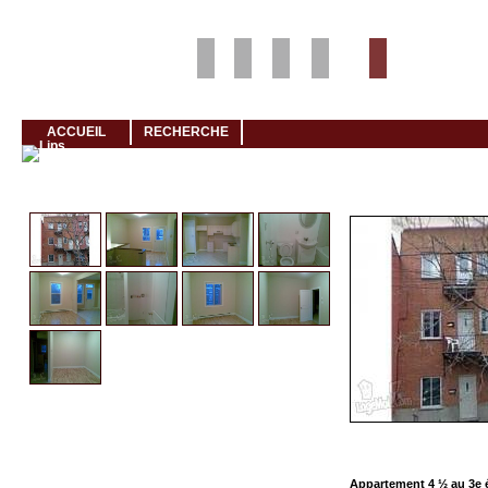
Louer rapidement son logement avec LogeMoi!
ACCUEIL
RECHERCHE
Cliquez et visionnez
Appartement 4 ½ au 3e 