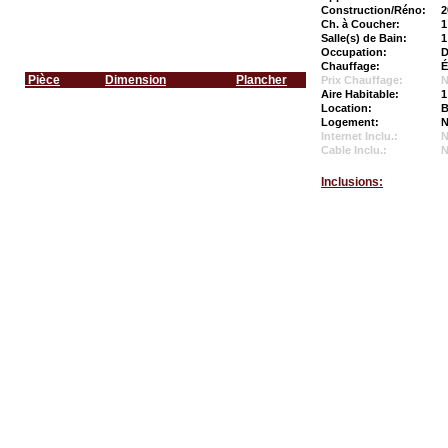
Construction/Réno:
2
Ch. à Coucher:
1
Salle(s) de Bain:
1
Occupation:
D
Chauffage:
É
Pièce
Dimension
Plancher
Prix Chauffage:
N
Aire Habitable:
1
Location:
B
Logement:
N
Internet Inclu.:
Cable Inclu.:
Inclusions: