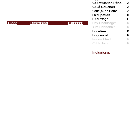
Construction/Réno:
2
Ch. à Coucher:
2
Salle(s) de Bain:
2
Occupation:
D
Chauffage:
É
Pièce
Dimension
Plancher
Prix Chauffage:
N
Aire Habitable:
N
Location:
B
Logement:
N
Internet Inclu.:
Cable Inclu.:
Inclusions: