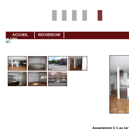
Louer rapidement son logement avec LogeMoi!
ACCUEIL
RECHERCHE
Cliquez et visionnez
Appartement 5 ½ au 1er