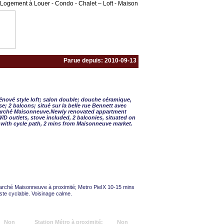
Logement à Louer - Condo - Chalet – Loft - Maison
Parue depuis: 2010-09-13
APPART. 3 ½ - 1 C
nové style loft; salon double; douche céramique,
se; 2 balcons; situé sur la belle rue Bennett avec
marché Maisonneuve.Newly renovated appartment
W/D outlets, stove included, 2 balconies, situated on
t with cycle path, 2 mins from Maisonneuve market.
rché Maisonneuve à proximité; Metro PieIX 10-15 mins
ste cyclable. Voisinage calme.
Non
Station Métro à proximité:
Non