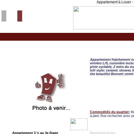
Appartement à Louer - 
Montreal/Mercier-Hochelaga-M, 
Appartement fraichement né
entrées L/S, cuisinière inclu
piste cyclable, 2 mins du 
loft style; ceramic shower, 
the beautiful Bennett stree
Commodités du quartier:
Ma
à pied. Rue rechecher avec pi
Appartement 3 ½ au 3e étage
Électricité Inclu.: