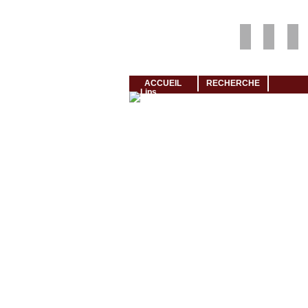
Louer rapidement son logement avec LogeMoi!
ACCUEIL
RECHERCHE
Cliquez et visionnez