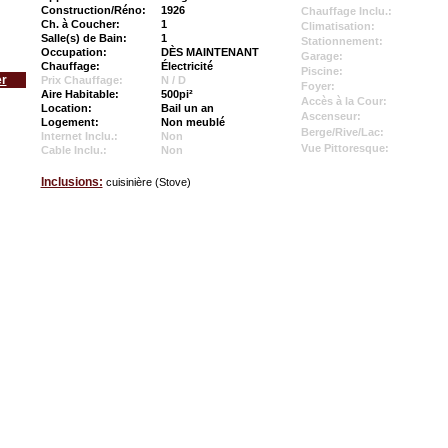
Construction/Réno:
1926
Chauffage Inclu.:
Ch. à Coucher:
1
Climatisation:
Salle(s) de Bain:
1
Stationnement:
Occupation:
DÈS MAINTENANT
Garage:
Chauffage:
Électricité
Piscine:
er
Prix Chauffage:
N / D
Foyer:
Aire Habitable:
500pi²
Accès à la Cour:
Location:
Bail un an
Ascenseur:
Logement:
Non meublé
Berge/Rive/Lac:
Internet Inclu.:
Non
Vue Pittoresque:
Cable Inclu.:
Non
Inclusions:
cuisinière (Stove)