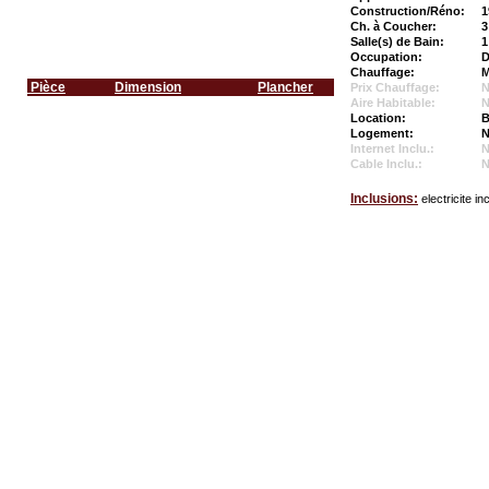
Construction/Réno:
1
Ch. à Coucher:
3
Salle(s) de Bain:
1
Occupation:
D
Chauffage:
M
Pièce
Dimension
Plancher
Prix Chauffage:
N
Aire Habitable:
N
Location:
B
Logement:
N
Internet Inclu.:
Cable Inclu.:
Inclusions:
electricite in