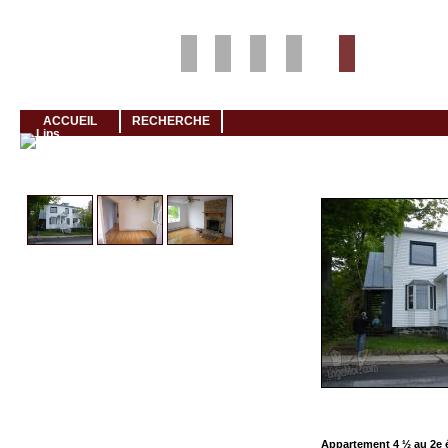
Louer rapidement son logement avec LogeMoi!
ACCUEIL
RECHERCHE
Cliquez et visionnez
Appartement 4 ½ au 2e 