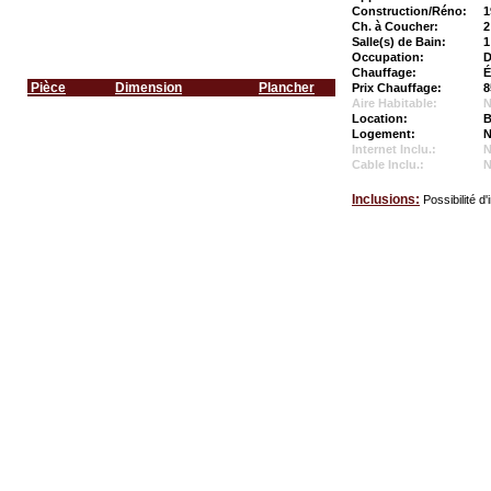
Construction/Réno:
1
Ch. à Coucher:
2
Salle(s) de Bain:
1
Occupation:
D
Chauffage:
É
Pièce
Dimension
Plancher
Prix Chauffage:
8
Aire Habitable:
N
Location:
B
Logement:
N
Internet Inclu.:
Cable Inclu.:
Inclusions:
Possibilité 