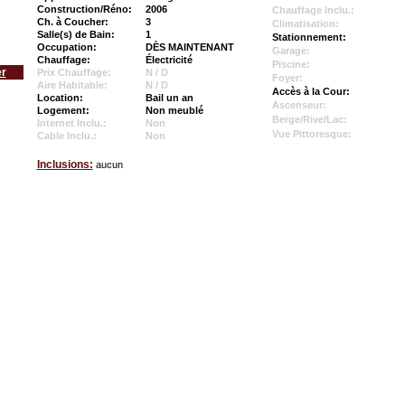
Construction/Réno:
2006
Chauffage Inclu.:
Ch. à Coucher:
3
Climatisation:
Salle(s) de Bain:
1
Stationnement:
Occupation:
DÈS MAINTENANT
Garage:
Chauffage:
Électricité
Piscine:
er
Prix Chauffage:
N / D
Foyer:
Aire Habitable:
N / D
Accès à la Cour:
Location:
Bail un an
Ascenseur:
Logement:
Non meublé
Berge/Rive/Lac:
Internet Inclu.:
Non
Vue Pittoresque:
Cable Inclu.:
Non
Inclusions:
aucun