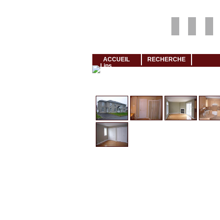
Louer rapidement son logement avec LogeMoi!
ACCUEIL
RECHERCHE
Cliquez et visionnez