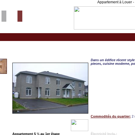
Appartement à Louer - 
Trois-Rivieres, APPART. 
Dans un édifice récent styl
pieces, cuisine moderne, po
Commodités du quartier:
2 
Appartement 5 ½ au 1er étage
Électricité Inclu.: