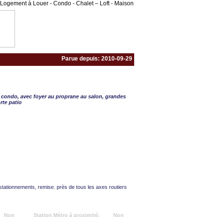
Logement à Louer - Condo - Chalet – Loft - Maison
Parue depuis: 2010-09-29
5 ½ - 3 CAC
e condo, avec foyer au proprane au salon, grandes
rte patio
stationnements, remise. près de tous les axes routiers
Non
Station Métro à proximité:
Non