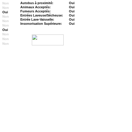
Autobus à proximité:
Oui
Non
Animaux Acceptés:
Oui
Non
Fumeurs Acceptés:
Oui
Oui
Entrées Laveuse/Sécheuse:
Oui
Non
Entrée Lave-Vaisselle:
Oui
Non
Insonorisation Supérieure:
Oui
Non
Oui
Non
Non
Non