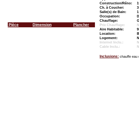
Construction/Réno:
1
Ch. à Coucher:
3
Salle(s) de Bain:
1
Occupation:
D
Chauffage:
G
Pièce
Dimension
Plancher
Prix Chauffage:
N
Aire Habitable:
9
Location:
B
Logement:
N
Internet Inclu.:
Cable Inclu.:
Inclusions:
chauffe eau