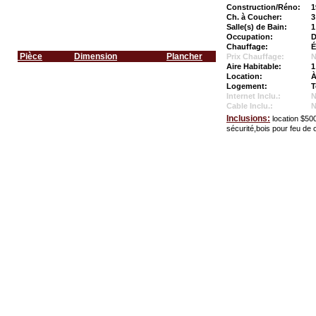
Construction/Réno:
1
Ch. à Coucher:
3
Salle(s) de Bain:
1
Occupation:
D
Chauffage:
É
Pièce
Dimension
Plancher
Prix Chauffage:
N
Aire Habitable:
1
Location:
À
Logement:
T
Internet Inclu.:
Cable Inclu.:
Inclusions:
location $
sécurité,bois pour feu de