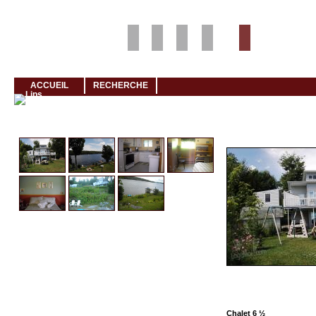
Louer rapidement son logement avec LogeMoi!
ACCUEIL
RECHERCHE
Cliquez et visionnez
Chalet 6 ½